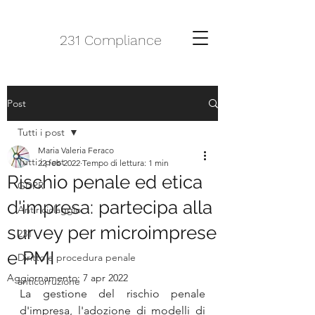
231 Compliance
Post
Tutti i post
Maria Valeria Feraco
Tutti i post
22 feb 2022
Tempo di lettura: 1 min
Rischio penale ed etica
GDPR
d'impresa: partecipa alla
Antiriciclaggio
survey per microimprese
231
e PMI
Diritto e procedura penale
Aggiornamento:
7 apr 2022
anticorruzione
La gestione del rischio penale 
d'impresa, l'adozione di modelli di 