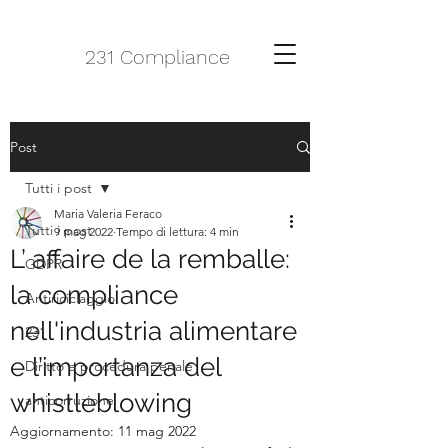
231 Compliance
Post
Tutti i post
Maria Valeria Feraco
Tutti i post
9 mag 2022
Tempo di lettura: 4 min
L’ affaire de la remballe:
GDPR
la compliance
Antiriciclaggio
nell'industria alimentare
231
e l’importanza del
Diritto e procedura penale
whistleblowing
anticorruzione
Aggiornamento:
11 mag 2022