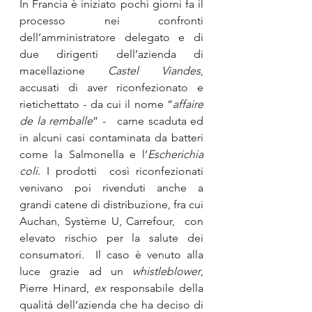
In Francia è iniziato pochi giorni fa il 
processo nei confronti 
dell’amministratore delegato e di 
due dirigenti dell’azienda di 
macellazione 
Castel Viandes
, 
accusati di aver riconfezionato e 
rietichettato - da cui il nome “
affaire 
de la remballe
” -   carne scaduta ed 
in alcuni casi contaminata da batteri 
come la Salmonella e l’
Escherichia 
coli
. I prodotti  così riconfezionati 
venivano poi rivenduti anche a 
grandi catene di distribuzione, fra cui 
Auchan, Système U, Carrefour,  con 
elevato rischio per la salute dei 
consumatori.  Il caso è venuto alla 
luce grazie ad un 
whistleblower
, 
Pierre Hinard, 
ex
 responsabile della 
qualità dell’azienda che ha deciso di 