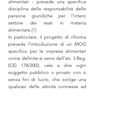
alimentari - prevede una specifica 
disciplina della responsabilità delle 
persone giuridiche per l’intero 
settore dei reati in materia 
alimentare.
[1]
In particolare, il progetto di riforma 
prevede l’introduzione di un MOG 
specifico per le imprese alimentari 
come definite ai sensi dell’art. 3 Reg. 
(CE) 178/2002, vale a dire ogni 
soggetto pubblico o privato con o 
senza fini di lucro, che svolge una 
qualsiasi delle attività connesse ad 
una delle fasi di produzione, 
trasformazione e distribuzione degli 
alimenti, introducendo così una 
sorta di “doppio binario” 
nell’ambito della responsabilità da 
reato delle persone giuridiche. 