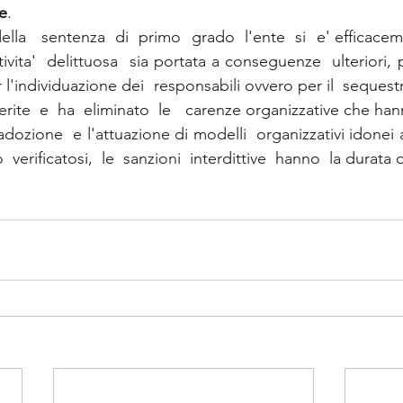
e
.
della   sentenza  di  primo  grado  l'ente  si  e' efficac
tivita'  delittuosa  sia portata a conseguenze  ulteriori, p
r l'individuazione dei  responsabili ovvero per il  sequest
rasferite  e  ha  eliminato  le   carenze organizzative che h
adozione  e l'attuazione di modelli  organizzativi idonei a 
  verificatosi,  le  sanzioni  interdittive  hanno  la durata 