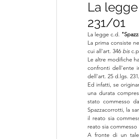
La legge c
231/01
La legge c.d. 
"Spazz
La prima consiste nel
cui all'art. 346 
bis 
c.p
Le altre modifiche ha
confronti dell'ente 
dell'art. 25 d.lgs. 231
Ed infatti, se origin
una durata compresa
stato commesso d
Spazzacorrotti, la sa
il reato sia commess
reato sia commesso d