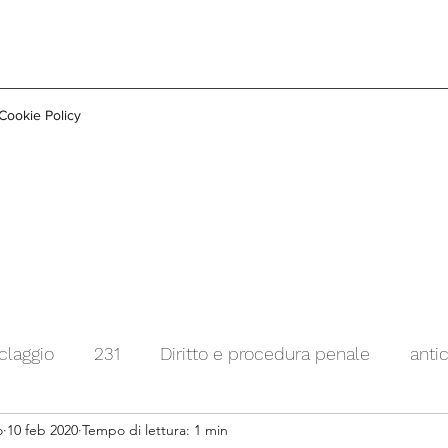
Cookie Policy
iclaggio
231
Diritto e procedura penale
anti
o
10 feb 2020
Tempo di lettura: 1 min