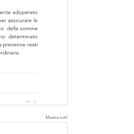
emente adoperato 
er assicurare le 
ro  delle somme  
anno  determinato 
prevenire reati  
ordinaria.
Mostra tutti