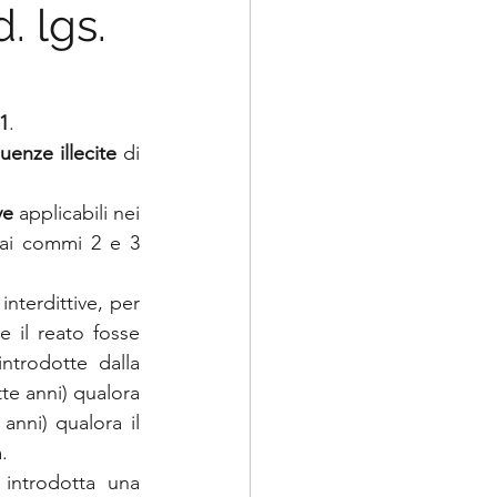
. lgs.
01
.
luenze illecite
 di 
ve
 applicabili nei 
 ai commi 2 e 3 
nterdittive, per 
il reato fosse 
ntrodotte dalla 
te anni) qualora 
nni) qualora il 
.
A fronte di un tale inasperimento sanzionatorio, è stata tuttavia anche introdotta una 