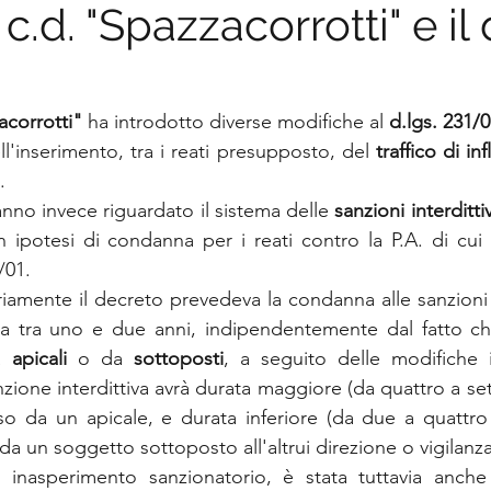
.d. "Spazzacorrotti" e il d
acorrotti"
 ha introdotto diverse modifiche al 
d.lgs. 231/
l'inserimento, tra i reati presupposto, del 
traffico di inf
.
nno invece riguardato il sistema delle 
sanzioni interditti
in ipotesi di condanna per i reati contro la P.A. di cui
/01.
ariamente il decreto prevedeva la condanna alle sanzioni i
 tra uno e due anni, indipendentemente dal fatto che 
a 
apicali
 o da 
sottoposti
, a seguito delle modifiche i
nzione interdittiva avrà durata maggiore (da quattro a set
o da un apicale, e durata inferiore (da due a quattro a
a un soggetto sottoposto all'altrui direzione o vigilanza