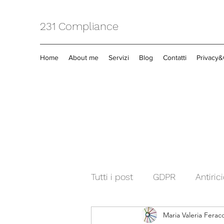
231 Compliance
Home
About me
Servizi
Blog
Contatti
Privacy&
Tutti i post
GDPR
Antiric
Maria Valeria Ferac